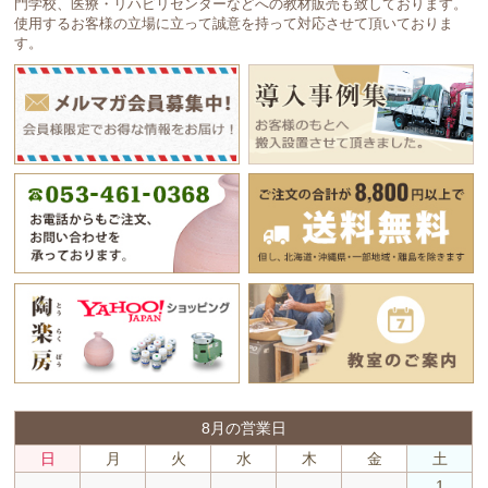
門学校、医療・リハビリセンターなどへの教材販売も致しております。
使用するお客様の立場に立って誠意を持って対応させて頂いておりま
す。
8月の営業日
日
月
火
水
木
金
土
1