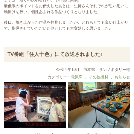
まずは一通りの説明を行い、その後に実演。
最低限のポイントをお伝えしたあとは、生徒さんそれぞれが思い思いに
釉掛けを行い、個性あふれる作品づくりとなりました。
後日、焼き上がった作品を拝見しましたが、どれもとても良い仕上がり
で、指導させていただいた側としても大変嬉しく思いました♪
TV番組「住人十色」にて放送されました♪
令和４年10月
熊本県
サンノポタリー様
カテゴリー：
電気窯
，
その他機材
，
お知らせ