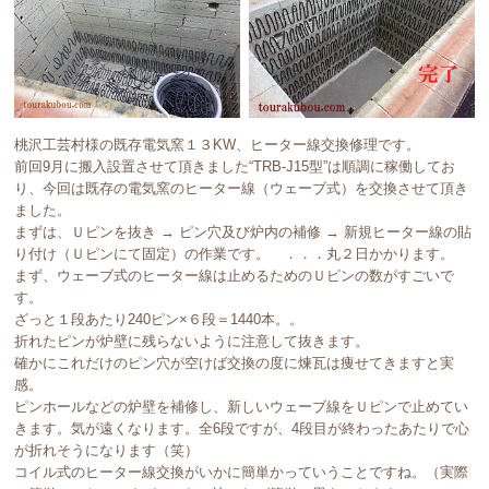
桃沢工芸村様の既存電気窯１３KW、ヒーター線交換修理です。
前回9月に搬入設置させて頂きました“TRB-J15型”は順調に稼働してお
り、今回は既存の電気窯のヒーター線（ウェーブ式）を交換させて頂き
ました。
まずは、Ｕピンを抜き → ピン穴及び炉内の補修 → 新規ヒーター線の貼
り付け（Ｕピンにて固定）の作業です。 ．．．丸２日かかります。
まず、ウェーブ式のヒーター線は止めるためのＵピンの数がすごいで
す。
ざっと１段あたり240ピン×６段＝1440本。。
折れたピンが炉壁に残らないように注意して抜きます。
確かにこれだけのピン穴が空けば交換の度に煉瓦は痩せてきますと実
感。
ピンホールなどの炉壁を補修し、新しいウェーブ線をＵピンで止めてい
きます。気が遠くなります。全6段ですが、4段目が終わったあたりで心
が折れそうになります（笑）
コイル式のヒーター線交換がいかに簡単かっていうことですね。（実際