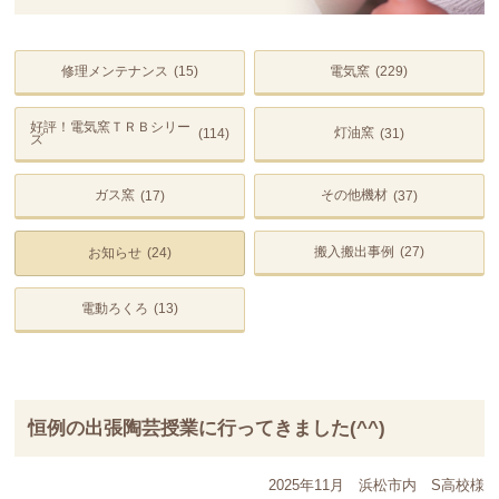
修理メンテナンス
電気窯
(15)
(229)
好評！電気窯ＴＲＢシリー
灯油窯
(114)
(31)
ズ
ガス窯
その他機材
(17)
(37)
搬入搬出事例
(27)
お知らせ
(24)
電動ろくろ
(13)
恒例の出張陶芸授業に行ってきました(^^)
2025年11月
浜松市内
S高校様