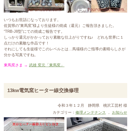
いつもお世話になっております。
佐賀県の“東馬窯”様より生徒様の焼成（還元）ご報告頂きました。
“TRB-J8型”にての焼成ご報告です。
しっかり還元がかかっており素敵な仕上がりですね♪ どれも世界に１
点だけの素敵な作品です！
それにしても生徒様でこのレベルとは…馬場様のご指導の素晴らしさが
分かる写真ですね。
東馬窯さま →
武雄 窯元「東馬窯」
13kw電気窯ヒーター線交換修理
令和３年１２月
静岡県
桃沢工芸村 様
カテゴリー：
修理メンテナンス
，
お知らせ