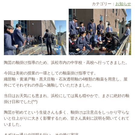
カテゴリー：
お知らせ
陶芸の釉掛け指導のため、浜松市内の中学校・高校へ行ってきました。
今回は美術の授業の一環としての釉薬掛け指導です。
織部釉・黄瀬戸釉・黒天目釉・石灰透明釉の4種類の釉薬を用意し、屋
外にてそれぞれの作品へ施釉していただきました。
当日はお天気にも恵まれ、浜松にしては風も穏やかで、まさに絶好の釉
掛け日和でした(^^)
陶芸が初めてという生徒さんも多く、釉掛けは注意点をしっかり守らな
いと仕上がりに大きく影響するため、皆さん真剣に説明を聞いてくれて
いました。