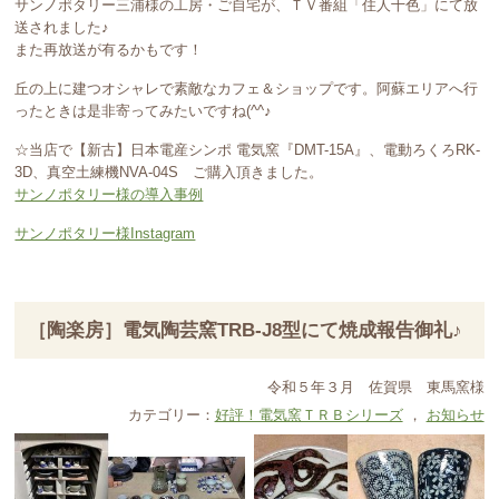
サンノポタリー三浦様の工房・ご自宅が、ＴＶ番組「住人十色」にて放
送されました♪
また再放送が有るかもです！
丘の上に建つオシャレで素敵なカフェ＆ショップです。阿蘇エリアへ行
ったときは是非寄ってみたいですね(^^♪
☆当店で【新古】日本電産シンポ 電気窯『DMT-15A』、電動ろくろRK-
3D、真空土練機NVA-04S ご購入頂きました。
サンノポタリー様の導入事例
サンノポタリー様Instagram
［陶楽房］電気陶芸窯TRB-J8型にて焼成報告御礼♪
令和５年３月
佐賀県
東馬窯様
カテゴリー：
好評！電気窯ＴＲＢシリーズ
，
お知らせ