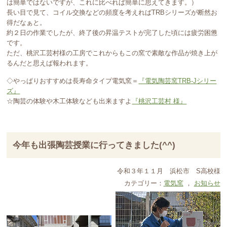
は簡単ではないですが、これに比べれば簡単に思えてきます。）
長い目で見て、コイル交換などの頻度を考えればTRBシリーズが断然お
得だなぁと。
約２日の作業でしたが、終了後の昇温テストが完了した頃には疲労困憊
です。
ただ、桃沢工芸村様の工房でこれからもこの窯で素敵な作品が焼き上が
るんだと思えば報われます。
◇やっぱりおすすめは長寿命タイプ電気窯＝
『電気陶芸窯TRB-Jシリー
ズ』
☆陶芸の体験や木工体験なども出来ますよ
『桃沢工芸村 様』
今年も出張陶芸授業に行ってきました(^^)
令和３年１１月
浜松市
S高校様
カテゴリー：
電気窯
，
お知らせ