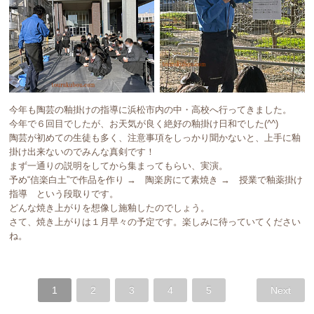
今年も陶芸の釉掛けの指導に浜松市内の中・高校へ行ってきました。
今年で６回目でしたが、お天気が良く絶好の釉掛け日和でした(^^)
陶芸が初めての生徒も多く、注意事項をしっかり聞かないと、上手に釉
掛け出来ないのでみんな真剣です！
まず一通りの説明をしてから集まってもらい、実演。
予め“信楽白土”で作品を作り → 陶楽房にて素焼き → 授業で釉薬掛け
指導 という段取りです。
どんな焼き上がりを想像し施釉したのでしょう。
さて、焼き上がりは１月早々の予定です。楽しみに待っていてください
ね。
1
2
3
4
5
Next